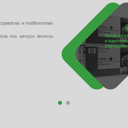
Assistência Técnica Especializada
Através de profissionais capacitados a Allgo efetua manute
das principais marcas e modelos.
Buscando conciliar agilidade com eficiência a Allgo bus
prestados.