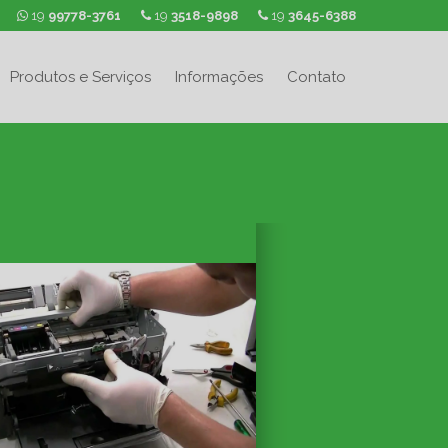
19
99778-3761
19
3518-9898
19
3645-6388
Produtos e Serviços
Informações
Contato