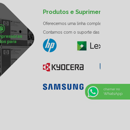
nção em impressoras, copiadoras e multifuncionais
ca alcançar a excelência nos serviços técnicos
chamar no
WhatsApp