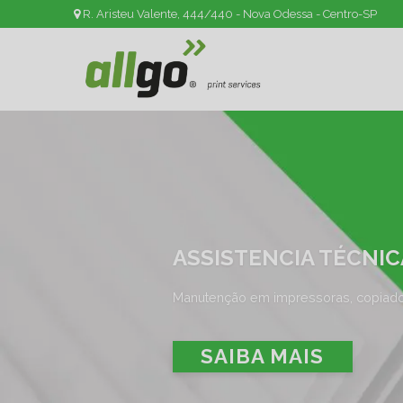
R. Aristeu Valente, 444/440 - Nova Odessa - Centro-SP
ASSISTENCIA TÉCNIC
Manutenção em impressoras, copiador
SAIBA MAIS