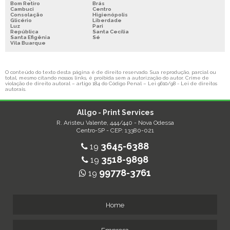
Bom Retiro
Brás
Cambuci
Centro
Consolação
Higienópolis
Glicério
Liberdade
Luz
Pari
República
Santa Cecília
Santa Efigênia
Sé
Vila Buarque
O conteúdo do texto desta página é de direito reservado. Sua reprodução, parcial ou
total, mesmo citando nossos links, é proibida sem a autorização do autor. Crime de
violação de direito autoral – artigo 184 do Código Penal –
Lei 9610/98 - Lei de direitos
autorais
.
Allgo - Print Services
R. Aristeu Valente, 444/440 - Nova Odessa
Centro-SP - CEP: 13380-021
3645-6388
19
3518-9898
19
99778-3761
19
Home