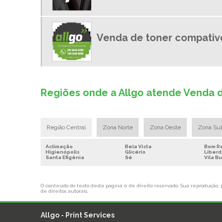
Venda de toner compativ
Regiões onde a Allgo atende Venda 
Região Central
Zona Norte
Zona Oeste
Zona Sul
Aclimação
Bela Vista
Bom Re
Higienópolis
Glicério
Liber
Santa Efigênia
Sé
Vila B
O conteúdo do texto desta página é de direito reservado. Sua reprodução, pa
de direitos autorais
.
Allgo - Print Services