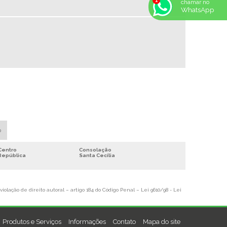
chamar no
WhatsApp
TONER COMPATIVEL VENDA
TONER ORIGINAL ONDE COMPRAR
VENDA DE ACESSÓRIOS PARA INFORMATICA
VENDA DE IMPRESSORA EM AMERICANA
VENDA DE TONER COMPATIVEL
VENDA DE TONER EM AMERICANA
VENDA DE TONER PARA IMPRESSORA
o
Centro
Consolação
República
Santa Cecília
violação de direito autoral – artigo 184 do Código Penal –
Lei 9610/98 - Lei
Produtos e Serviços
Informações
Contato
Mapa do site