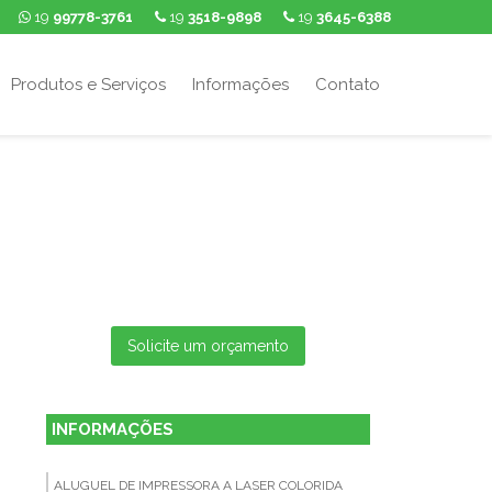
19
99778-3761
19
3518-9898
19
3645-6388
Produtos e Serviços
Informações
Contato
Solicite um orçamento
INFORMAÇÕES
ALUGUEL DE IMPRESSORA A LASER COLORIDA