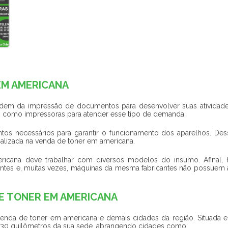
EM AMERICANA
em da impressão de documentos para desenvolver suas atividade
 como impressoras para atender esse tipo de demanda.
os necessários para garantir o funcionamento dos aparelhos. Des
ializada na
venda de toner em americana
.
ricana
deve trabalhar com diversos modelos do insumo. Afinal, 
ntes e, muitas vezes, máquinas da mesma fabricantes não possuem 
DE TONER EM AMERICANA
venda de toner em americana
e demais cidades da região. Situada 
 30 quilômetros da sua sede, abrangendo cidades como: