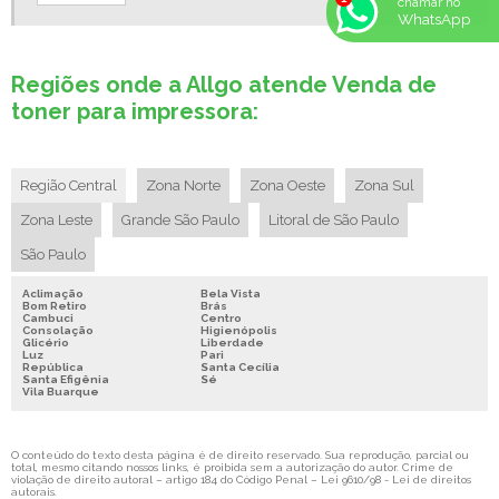
chamar no
REPARO DE IMPRESSORA
WhatsApp
SERVIÇO DE LOCAÇÃO DE IMPRESSORAS
SERVIÇO DE REPARO DE IMPRESSORAS
Regiões onde a Allgo atende Venda de
TONER COMPATIVEL VENDA
toner para impressora:
TONER ORIGINAL ONDE COMPRAR
VENDA DE ACESSÓRIOS PARA INFORMATICA
Região Central
Zona Norte
Zona Oeste
Zona Sul
VENDA DE IMPRESSORA EM AMERICANA
Zona Leste
Grande São Paulo
Litoral de São Paulo
VENDA DE TONER COMPATIVEL
São Paulo
VENDA DE TONER EM AMERICANA
Aclimação
Bela Vista
VENDA DE TONER PARA IMPRESSORA
Bom Retiro
Brás
Cambuci
Centro
Consolação
Higienópolis
Glicério
Liberdade
Luz
Pari
República
Santa Cecília
Santa Efigênia
Sé
Vila Buarque
O conteúdo do texto desta página é de direito reservado. Sua reprodução, parcial ou
total, mesmo citando nossos links, é proibida sem a autorização do autor. Crime de
violação de direito autoral – artigo 184 do Código Penal –
Lei 9610/98 - Lei de direitos
autorais
.